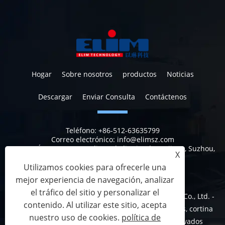
Hogar
Sobre nosotros
productos
Noticias
Descargar
Enviar Consulta
Contáctenos
Teléfono:
+86-512-63635799
Correo electrónico:
info@elimsz.com
DIRECCIÓN:
No. 629, Yunli Road, distrito de Wujiang, Suzhou,
X
Jiangsu, China, 215200
Utilizamos cookies para ofrecerle una
mejor experiencia de navegación, analizar
el tráfico del sitio y personalizar el
Copyright © 2023 Suzhou Elim Medical Technology Co., Ltd. -
contenido. Al utilizar este sitio, acepta
Cortina desechable, cortinas de ducha desechables, cortina
nuestro uso de cookies.
política de
desechable estándar - Todos los derechos reservados